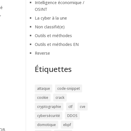
Intelligence économique /
gé
OSINT
,
La cyber à la une
Non classifié(e)
Outils et méthodes
Outils et méthodes EN
Reverse
Étiquettes
attaque
code-snippet
cookie
crack
cryptographie
ctf
cve
cybersécurité
DDOS
domotique
ebpf
sDB