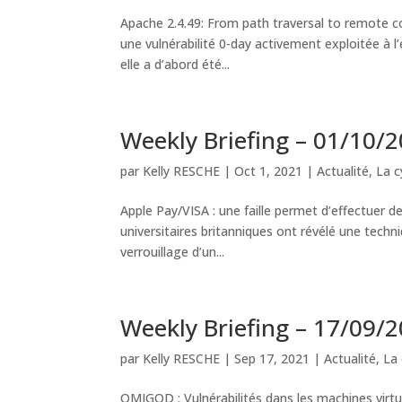
Apache 2.4.49: From path traversal to remote 
une vulnérabilité 0-day activement exploitée à 
elle a d’abord été...
Weekly Briefing – 01/10/
par
Kelly RESCHE
|
Oct 1, 2021
|
Actualité
,
La c
Apple Pay/VISA : une faille permet d’effectuer 
universitaires britanniques ont révélé une tech
verrouillage d’un...
Weekly Briefing – 17/09/
par
Kelly RESCHE
|
Sep 17, 2021
|
Actualité
,
La 
OMIGOD : Vulnérabilités dans les machines virtu