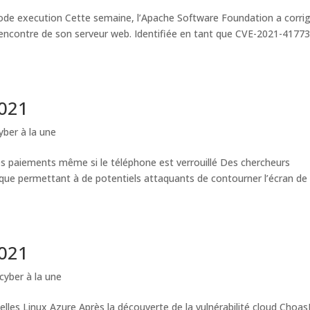
code execution Cette semaine, l’Apache Software Foundation a corri
l’encontre de son serveur web. Identifiée en tant que CVE-2021-41773
2021
yber à la une
des paiements même si le téléphone est verrouillé Des chercheurs
nique permettant à de potentiels attaquants de contourner l’écran de
2021
cyber à la une
elles Linux Azure Après la découverte de la vulnérabilité cloud Choa