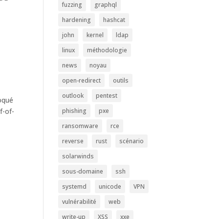
fuzzing
graphql
hardening
hashcat
john
kernel
ldap
linux
méthodologie
news
noyau
open-redirect
outils
outlook
pentest
voqué
f-of-
phishing
pxe
ransomware
rce
reverse
rust
scénario
solarwinds
sous-domaine
ssh
systemd
unicode
VPN
vulnérabilité
web
write-up
XSS
xxe