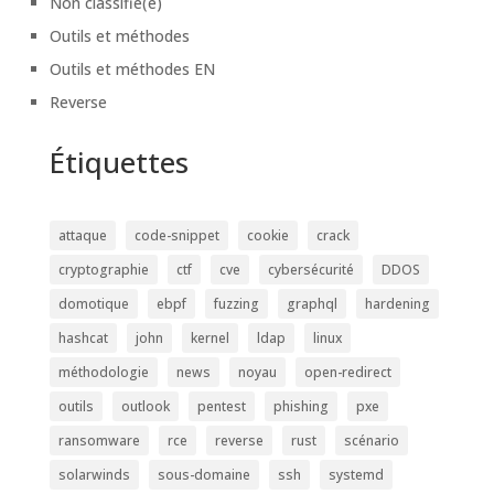
Non classifié(e)
Outils et méthodes
Outils et méthodes EN
Reverse
Étiquettes
attaque
code-snippet
cookie
crack
cryptographie
ctf
cve
cybersécurité
DDOS
domotique
ebpf
fuzzing
graphql
hardening
hashcat
john
kernel
ldap
linux
méthodologie
news
noyau
open-redirect
outils
outlook
pentest
phishing
pxe
ransomware
rce
reverse
rust
scénario
solarwinds
sous-domaine
ssh
systemd