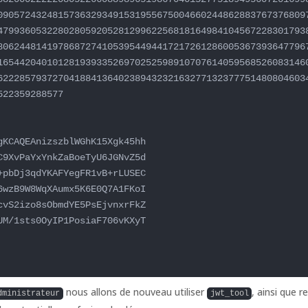
09057243248157363293491531955675004660244862883767376809
47993605322802805920528129962256818164984104567228301793
80624481419786872741053954494417217261286005367393647796
16544204010128193933526970252598910707614059568526083146
62228579372704188413640238943232163277132377751480804603
22359288577

KCAQEAnizszblWGhK15Xgk45hh

9XvPaYxYnkZaBoeTyU6JGNvZ5d

pbDj3qdYKAFYegFR1vB+rLUSEC

wzB9W8WqXAumx5K6E0Q7A1FKoI

vS2izo8sObmdYE5PsEjvnxrFkZ

M/1sts0OyIP1PosiaF706vKXyT

nous allons de nouveau utiliser
, ainsi que re
dministrateur
jwt_tool