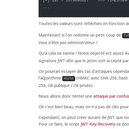
[+] iat = 1679096627    ==> TIMESTAMP 
...
Toutes les valeurs sont réfléchies en fonction 
Maintenant si l’on redonne un petit coup de
fu
Vous n’êtes pas administrateur !
.
Qu’à cela ne tienne ! Notre objectif est assez év
signature JWT afin que le jeton soit accepté par 
On pourrait essayer des tas d’attaques cependa
l’algorithme
(HMAC avec SHA-256, hash + 
HS256
256, clé publique / clé privée).
Nous allons donc tenter une
attaque par confus
Ok c’est bien beau, mais on n’a pas de clés pou
Cependant, on peut créer autant de JWT que nou
Pour ce faire, le script
JWT-Key-Recovery
va donc