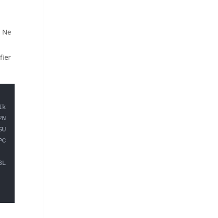
. Ne
fier
Ik
2N
SU
PC
3L