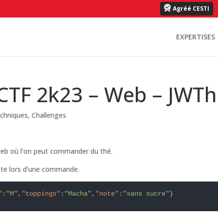
Agréé CESTI
EXPERTISES
hCTF 2k23 – Web – JWT
echniques
,
Challenges
 web où l’on peut commander du thé.
uête lors d’une commande.
"
:
"M"
,
"toppings"
:
"Macha"
,
"note"
:
"sans sucre"
}