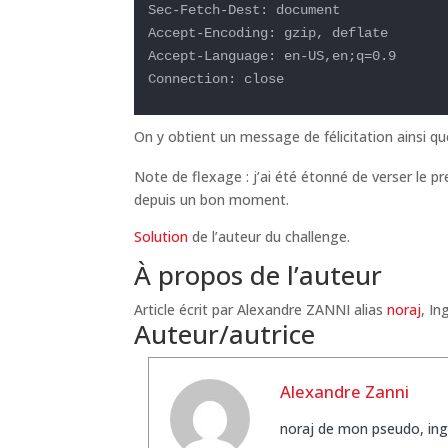
Sec-Fetch-Dest: document

Accept-Encoding: gzip, deflate

Accept-Language: en-US,en;q=0.9

Connection: close
On y obtient un message de félicitation ainsi que
Note de flexage : j’ai été étonné de verser le pr
depuis un bon moment.
Solution
de l’auteur du challenge.
À propos de l’auteur
Article écrit par Alexandre ZANNI alias
noraj
, In
Auteur/autrice
Alexandre Zanni
noraj de mon pseudo, ing