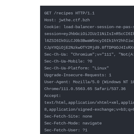
GET /recipes HTTP/1.1

Host: jwthe.ctf.bzh

Cookie: load-balancer-session-ne-pas-
session=eyJhbGciOiJIUzI1NiIsInR5cCI6I
l6ZSI6Ik0iLCJ0b3BwaW5ncyI6Ik1hY2hhIiw
CJpYXQiOjE2NzkwOTY2Mjd9.8fTDPGOJ4IsRXs
Sec-Ch-Ua: "Chromium";v="111", "Not(A:
Sec-Ch-Ua-Mobile: ?0

Sec-Ch-Ua-Platform: "Linux"

Upgrade-Insecure-Requests: 1

User-Agent: Mozilla/5.0 (Windows NT 1
Chrome/111.0.5563.65 Safari/537.36

Accept: 
text/html,application/xhtml+xml,appli
8,application/signed-exchange;v=b3;q=0
Sec-Fetch-Site: none

Sec-Fetch-Mode: navigate

Sec-Fetch-User: ?1
