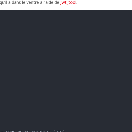
u’il a dans le ventre à l’aide de
jwt_tool
.