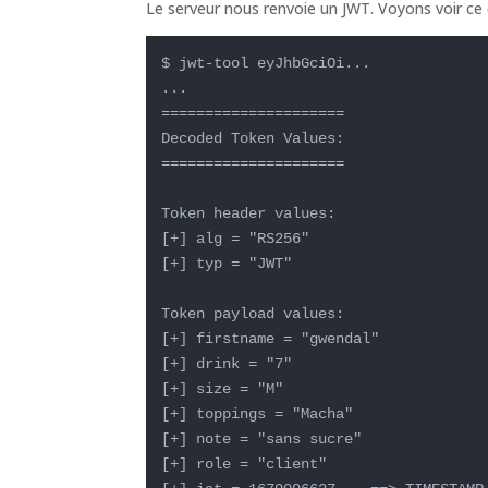
Le serveur nous renvoie un JWT. Voyons voir ce q
$ jwt-tool eyJhbGciOi...

...

=====================

Decoded Token Values:

=====================

Token header values:

[+] alg = "RS256"

[+] typ = "JWT"

Token payload values:

[+] firstname = "gwendal"

[+] drink = "7"

[+] size = "M"

[+] toppings = "Macha"

[+] note = "sans sucre"

[+] role = "client"
