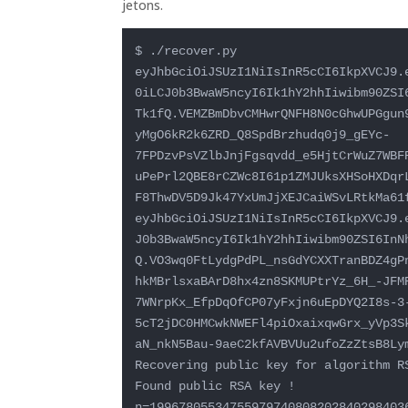
jetons.
$ ./recover.py 
eyJhbGciOiJSUzI1NiIsInR5cCI6IkpXVCJ9.
0iLCJ0b3BwaW5ncyI6Ik1hY2hhIiwibm90ZSI
Tk1fQ.VEMZBmDbvCMHwrQNFH8N0cGhwUPGgun
yMgO6kR2k6ZRD_Q8SpdBrzhudq0j9_gEYc-
7FPDzvPsVZlbJnjFgsqvdd_e5HjtCrWuZ7WBF
uPePrl2QBE8rCZWc8I61p1ZMJUksXHSoHXDqr
F8ThwDV5D9Jk47YxUmJjXEJCaiWSvLRtkMa61
eyJhbGciOiJSUzI1NiIsInR5cCI6IkpXVCJ9.
J0b3BwaW5ncyI6Ik1hY2hhIiwibm90ZSI6InN
Q.VO3wq0FtLydgPdPL_nsGdYCXXTranBDZ4gP
hkMBrlsxaBArD8hx4zn8SKMUPtrYz_6H_-JFM
7WNrpKx_EfpDqOfCP07yFxjn6uEpDYQ2I8s-3
5cT2jDC0HMCwkNWEFl4piOxaixqwGrx_yVp3S
aN_nkN5Bau-9aeC2kfAVBVUu2ufoZzZtsB8Lym
Recovering public key for algorithm RS
Found public RSA key !

n=19967805534755979740808202840298403