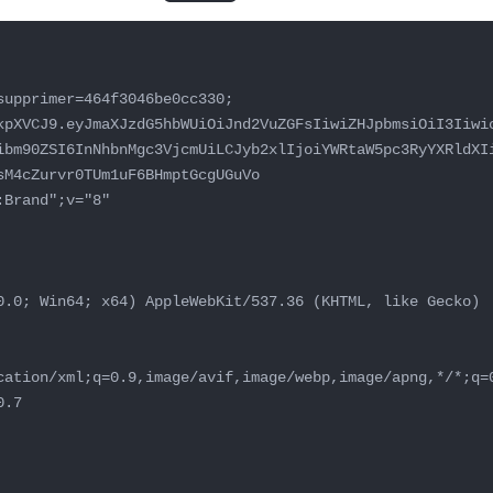
supprimer=464f3046be0cc330; 
kpXVCJ9.eyJmaXJzdG5hbWUiOiJnd2VuZGFsIiwiZHJpbmsiOiI3Iiwi
ibm90ZSI6InNhbnMgc3VjcmUiLCJyb2xlIjoiYWRtaW5pc3RyYXRldXI
M4cZurvr0TUm1uF6BHmptGcgUGuVo

Brand";v="8"

0.0; Win64; x64) AppleWebKit/537.36 (KHTML, like Gecko) 
cation/xml;q=0.9,image/avif,image/webp,image/apng,*/*;q=
.7
