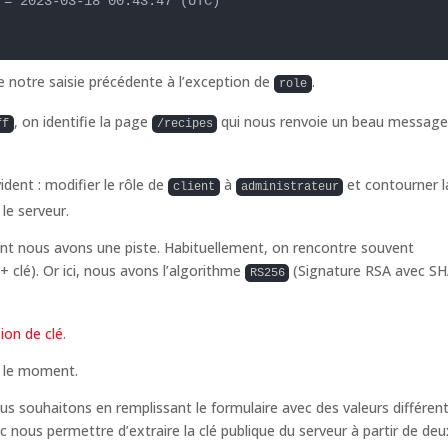
= 2023-03-18 00:43:47 (UTC)

de notre saisie précédente à l’exception de
.
role
, on identifie la page
qui nous renvoie un beau messag
ff
/recipes
ident : modifier le rôle de
à
et contourner l
client
administrateur
le serveur.
nt nous avons une piste. Habituellement, on rencontre souvent
clé). Or ici, nous avons l’algorithme
(Signature RSA avec SH
RS256
ion de clé
.
r le moment.
s souhaitons en remplissant le formulaire avec des valeurs différent
 nous permettre d’extraire la clé publique du serveur à partir de deu