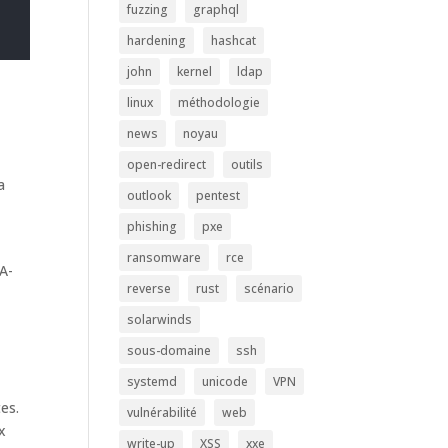
fuzzing
graphql
hardening
hashcat
john
kernel
ldap
linux
méthodologie
e
news
noyau
open-redirect
outils
a
outlook
pentest
phishing
pxe
ransomware
rce
A-
reverse
rust
scénario
solarwinds
sous-domaine
ssh
systemd
unicode
VPN
es.
vulnérabilité
web
x
write-up
XSS
xxe