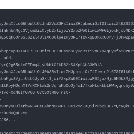
eyJmaXJzdG5hbWUiOiJnd2VuZGFsIiwiZHJpbmsiOiI3Iiwic2l6ZSI6
6InNhbnMgc3VjcmUiLCJyb2xlIjoiY2xpZW50IiwiaWF0IjoxNjc5MDk
9E56qk6OrSSJ6Zal4DlzXCO6lpezHyQPL7TzVkqB3mXxUJmyTj0kwZpa
RbRpcKpBJTROL7FEuHtiYF0CZ8UsxdGLy9cRszi2muY8AgLyRfA5HzKr
L-aOd-
fyrQ2g65e1cFEPmq4jyUkKt0fkD62rS4XpLCHA3W8iA 
eyJmaXJzdG5hbWUiOiJ0b3RvIiwiZHJpbmsiOiI4Iiwic2l6ZSI6Ik0i
hbnMgc3VjcmUiLCJyb2xlIjoiY2xpZW50IiwiaWF0IjoxNjc5MDk3Mjg
n1tKoyMOqnXTYmRCFtaE2nVq_WMpQoQy4o17TkaHtqkkbIRWmgqrcby0
RTvcFOdN8If0V6G_O7tSQtM9G_nst-
-
k9OnyNUJlerbwvuvHeLAbnNBBvPIT3XsxxcEXQ1ir3b22UG7YQcRQku_
rOuMuQpUkcg

256...

68200022222080522660889896519867040152775189495607201699