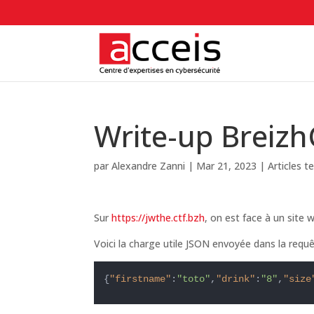
Write-up Breiz
par
Alexandre Zanni
|
Mar 21, 2023
|
Articles t
Sur
https://jwthe.ctf.bzh
, on est face à un site
Voici la charge utile JSON envoyée dans la req
{
"firstname"
:
"toto"
,
"drink"
:
"8"
,
"size