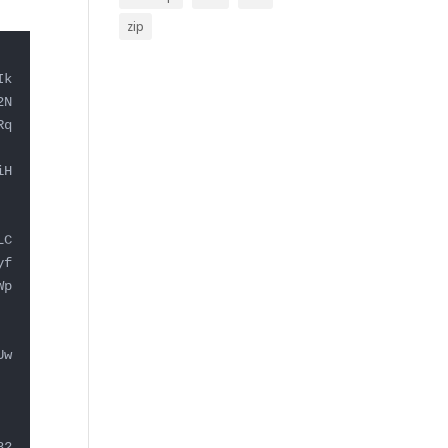
zip
Ik
2N
Rq
iH
LC
yf
Wp
Uw
82