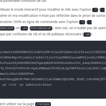
 la potentielle confusion de clé.
utilisais le mode interactif pour modifier le rôle avec l’option
(
-T
--
pérer et ma modification n’était pas réfléchie dans le jeton de sortie
l’alternative 100% en ligne de commande avec l’option
(
-I
--
) et
(
). Bien sûr, on n’oublie pas de spéci
OADCLAIM
-pv
PAYLOADVALUE
que par confusion de clé et la clé publique nécessaire (
).
-pk
eyJmaXJzdG5hbWUiOiJnd2VuZGFsIiwiZHJpbmsiOiI3Iiwic2l6ZSI6
6InNhbnMgc3VjcmUiLCJyb2xlIjoiY2xpZW50IiwiaWF0IjoxNjc5MDk
ds2hsaxSSyU8Xd6D2Am25gaupBd4CKA83UvkUdsxChn_a4epJ6GKbV1i
F5LlP4n52fnP5t4XrAq3LKMHbaG7SYXRjdL0qTHRfkAtkLCAZJK8lruQ
WmwJiuVGstA3N39feH-
Mnd7HAngQ8CRrFWhrAK2m882JiukJkWWoIQ9z8Nz_6hH3_tnhvPG0jRT
-pc role -pv administrateur

ent utiliser sur la page
.
/recipes