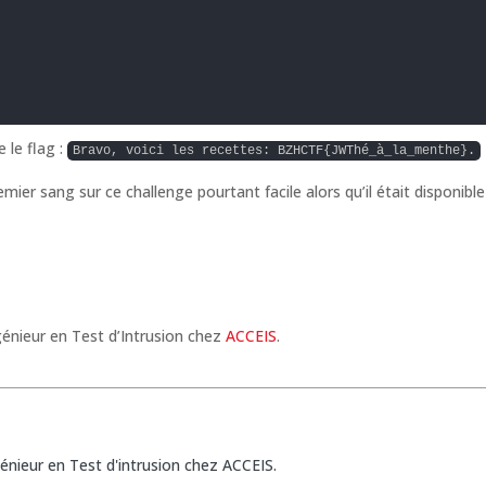
 le flag :
Bravo, voici les recettes: BZHCTF{JWThé_à_la_menthe}.
emier sang sur ce challenge pourtant facile alors qu’il était disponible
génieur en Test d’Intrusion chez
ACCEIS
.
énieur en Test d'intrusion chez ACCEIS.