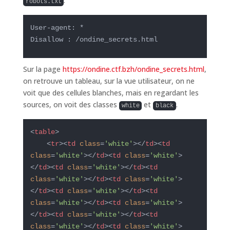
.
robots.txt
User-agent: *

Disallow : /ondine_secrets.html
Sur la page
https://ondine.ctf.bzh/ondine_secrets.html
,
on retrouve un tableau, sur la vue utilisateur, on ne
voit que des cellules blanches, mais en regardant les
sources, on voit des classes
et
.
white
black
<
table
>
<
tr
>
<
td
class
=
'white'
>
</
td
>
<
td
class
=
'white'
>
</
td
>
<
td
class
=
'white'
>
</
td
>
<
td
class
=
'white'
>
</
td
>
<
td
class
=
'white'
>
</
td
>
<
td
class
=
'white'
>
</
td
>
<
td
class
=
'white'
>
</
td
>
<
td
class
=
'white'
>
</
td
>
<
td
class
=
'white'
>
</
td
>
<
td
class
=
'white'
>
</
td
>
<
td
class
=
'white'
>
</
td
>
<
td
class
=
'white'
>