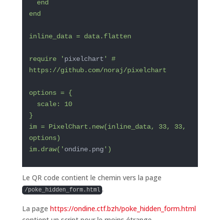
  end

end

inline_data = data.flatten

require '
pixelchart
' # 
https://github.com/noraj/pixelchart

options = {

  scale: 10

}

im = PixelChart.new(inline_data, 33, 33, 
options)

im.draw('
ondine.png
')
Le QR code contient le chemin vers la page
.
/poke_hidden_form.html
La page
https://ondine.ctf.bzh/poke_hidden_form.html
contient un script pour le moins étrange.