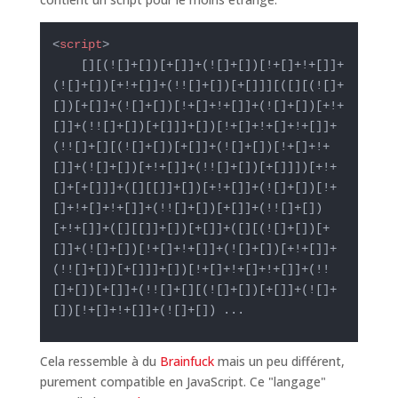
<
script
>
    [][(![]+[])[+[]]+(![]+[])[!+[]+!+[]]+
(![]+[])[+!+[]]+(!![]+[])[+[]]][([][(![]+
[])[+[]]+(![]+[])[!+[]+!+[]]+(![]+[])[+!+
[]]+(!![]+[])[+[]]]+[])[!+[]+!+[]+!+[]]+
(!![]+[][(![]+[])[+[]]+(![]+[])[!+[]+!+
[]]+(![]+[])[+!+[]]+(!![]+[])[+[]]])[+!+
[]+[+[]]]+([][[]]+[])[+!+[]]+(![]+[])[!+
[]+!+[]+!+[]]+(!![]+[])[+[]]+(!![]+[])
[+!+[]]+([][[]]+[])[+[]]+([][(![]+[])[+
[]]+(![]+[])[!+[]+!+[]]+(![]+[])[+!+[]]+
(!![]+[])[+[]]]+[])[!+[]+!+[]+!+[]]+(!!
[]+[])[+[]]+(!![]+[][(![]+[])[+[]]+(![]+
[])[!+[]+!+[]]+(![]+[]) ...
Cela ressemble à du
Brainfuck
mais un peu différent,
purement compatible en JavaScript. Ce "langage"