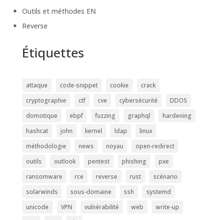
Outils et méthodes EN
Reverse
Étiquettes
attaque
code-snippet
cookie
crack
cryptographie
ctf
cve
cybersécurité
DDOS
domotique
ebpf
fuzzing
graphql
hardening
hashcat
john
kernel
ldap
linux
méthodologie
news
noyau
open-redirect
outils
outlook
pentest
phishing
pxe
ransomware
rce
reverse
rust
scénario
solarwinds
sous-domaine
ssh
systemd
unicode
VPN
vulnérabilité
web
write-up