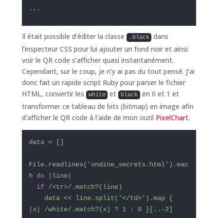
...
Il était possible d’éditer la classe
dans
.black
l’inspecteur CSS pour lui ajouter un fond noir et ainsi
voir le QR code s’afficher quasi instantanément.
Cependant, sur le coup, je n’y ai pas du tout pensé. J’ai
donc fait un rapide script Ruby pour parser le fichier
HTML, convertir les
et
en 0 et 1 et
white
black
transformer ce tableau de bits (bitmap) en image afin
d’afficher le QR code à l’aide de mon outil
PixelChart
.
data = []

File.readlines(
'ondine_secrets.html'
).eac
h 
do
|line|
if
 /<tr>
/.match?(line)

    data << line.split('</td
>
').map { 
|x| /white/.match?(x) ? 1 : 0 }[..-2]
