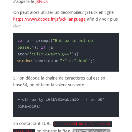
s’appelle le
JSFuck
.
On peut alors utiliser un décompileur JSFuck en ligne
https://www.dcode.fr/jsfuck-language
afin d’y voir plus
clair.
var
 a = prompt(
"Entrez le mot de 
passe."
); 
if
 (a == 
atob(
'cGlLYS1waUthIQ=='
)){ 
window
.location = 
"/"
+a+
".html"
;}
Si l’on décode la chaîne de caractères qui est en
base64, on obtient la valeur suivante :
➜ ctf-party cGlLYS1waUthIQ== from_b64

piKa-piKa!
En contactant l’URL
https://ondine.ctf.bzh/piKa-
on obtient le flag
.
BZHCTF{piKa-piKa!}
piKa!.html