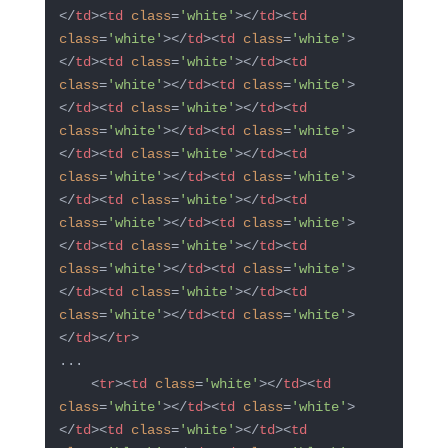
</
td
>
<
td
class
=
'white'
>
</
td
>
<
td
class
=
'white'
>
</
td
>
<
td
class
=
'white'
>
</
td
>
<
td
class
=
'white'
>
</
td
>
<
td
class
=
'white'
>
</
td
>
<
td
class
=
'white'
>
</
td
>
<
td
class
=
'white'
>
</
td
>
<
td
class
=
'white'
>
</
td
>
<
td
class
=
'white'
>
</
td
>
<
td
class
=
'white'
>
</
td
>
<
td
class
=
'white'
>
</
td
>
<
td
class
=
'white'
>
</
td
>
<
td
class
=
'white'
>
</
td
>
<
td
class
=
'white'
>
</
td
>
<
td
class
=
'white'
>
</
td
>
<
td
class
=
'white'
>
</
td
>
<
td
class
=
'white'
>
</
td
>
<
td
class
=
'white'
>
</
td
>
<
td
class
=
'white'
>
</
td
>
<
td
class
=
'white'
>
</
td
>
<
td
class
=
'white'
>
</
td
>
</
tr
>
...

<
tr
>
<
td
class
=
'white'
>
</
td
>
<
td
class
=
'white'
>
</
td
>
<
td
class
=
'white'
>
</
td
>
<
td
class
=
'white'
>
</
td
>
<
td