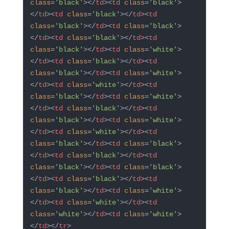
class
=
'black'
>
</
td
>
<
td
class
=
'black'
>
</
td
>
<
td
class
=
'black'
>
</
td
>
<
td
class
=
'black'
>
</
td
>
<
td
class
=
'black'
>
</
td
>
<
td
class
=
'black'
>
</
td
>
<
td
class
=
'black'
>
</
td
>
<
td
class
=
'white'
>
</
td
>
<
td
class
=
'black'
>
</
td
>
<
td
class
=
'black'
>
</
td
>
<
td
class
=
'white'
>
</
td
>
<
td
class
=
'white'
>
</
td
>
<
td
class
=
'black'
>
</
td
>
<
td
class
=
'white'
>
</
td
>
<
td
class
=
'black'
>
</
td
>
<
td
class
=
'black'
>
</
td
>
<
td
class
=
'white'
>
</
td
>
<
td
class
=
'white'
>
</
td
>
<
td
class
=
'black'
>
</
td
>
<
td
class
=
'black'
>
</
td
>
<
td
class
=
'black'
>
</
td
>
<
td
class
=
'black'
>
</
td
>
<
td
class
=
'black'
>
</
td
>
<
td
class
=
'black'
>
</
td
>
<
td
class
=
'black'
>
</
td
>
<
td
class
=
'white'
>
</
td
>
<
td
class
=
'white'
>
</
td
>
<
td
class
=
'white'
>
</
td
>
<
td
class
=
'white'
>
</
td
>
</
tr
>