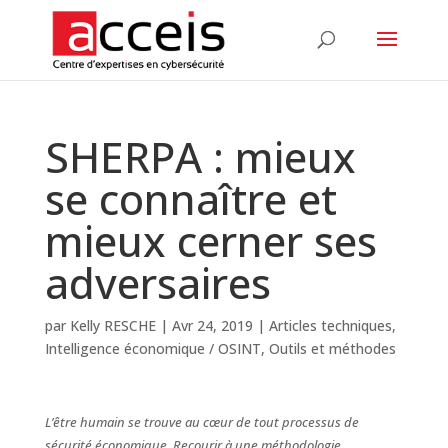
SHERPA : mieux
se connaître et
mieux cerner ses
adversaires
par
Kelly RESCHE
|
Avr 24, 2019
|
Articles techniques
,
Intelligence économique / OSINT
,
Outils et méthodes
L’être humain se trouve au cœur de tout processus de
sécurité économique. Recourir à une méthodologie