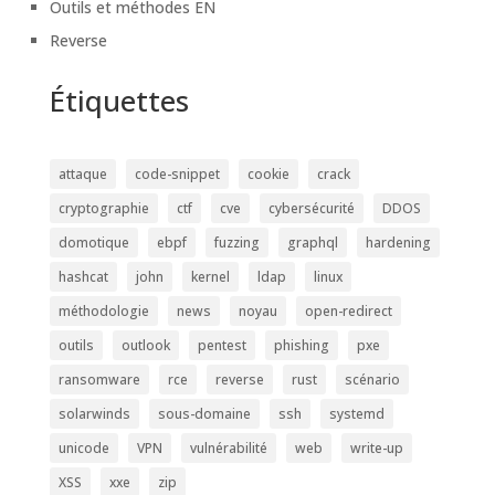
Outils et méthodes EN
Reverse
Étiquettes
attaque
code-snippet
cookie
crack
cryptographie
ctf
cve
cybersécurité
DDOS
domotique
ebpf
fuzzing
graphql
hardening
hashcat
john
kernel
ldap
linux
méthodologie
news
noyau
open-redirect
outils
outlook
pentest
phishing
pxe
ransomware
rce
reverse
rust
scénario
solarwinds
sous-domaine
ssh
systemd
unicode
VPN
vulnérabilité
web
write-up
XSS
xxe
zip