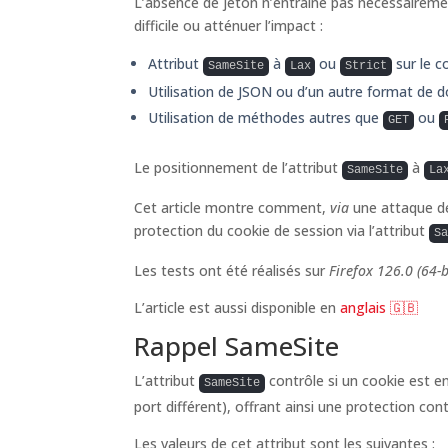
L’absence de jeton n’entraîne pas nécessairement
difficile ou atténuer l’impact :
Attribut
à
ou
sur le c
SameSite
Lax
Strict
Utilisation de JSON ou d’un autre format de d
Utilisation de méthodes autres que
ou
GET
Le positionnement de l’attribut
à
SameSite
La
Cet article montre comment,
via
une attaque de 
protection du cookie de session via l’attribut
S
Les tests ont été réalisés sur
Firefox 126.0 (64-b
L’article est aussi disponible en
anglais 🇬🇧
Rappel SameSite
L’attribut
contrôle si un cookie est e
SameSite
port différent), offrant ainsi une protection con
Les valeurs de cet attribut sont les suivantes :