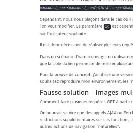
password_new=&password_conf=&id=&Change=Chan
Cependant, nous nous plaçons dans le cas où il n’
l’on veut modifier. Le paramètre
est cependa
id
sur l’utilisateur souhaité.
Il est donc nécessaire de réaliser plusieurs re
Dans un scénario d’hameçonnage, un utilisateur 
que la cible du lien permette de réaliser plusieur
Pour la preuve de concept, j’ai utilisé une versio
souhaitez reproduire mon environnement, les mo
Fausse solution – Images mul
Comment faire plusieurs requêtes GET à partir d
On pourrait se dire que des appels AJAX ou Fet
restrictions supplémentaires sur ces fonctions, 
autres actions de navigation "naturelles".