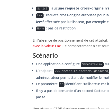
:
aucune requête cross-origine n’
Scrict
: requête cross-origine autorisée pour
l
Lax
level
effectuée par l’utilisateur, par exemple en
: pas de restriction
None
En l’absence de positionnement de cet attribut
avec la valeur Lax
. Ce comportement n’est toute
Scénario
Une application a configuré
sur
SameSite=Lax
L’endpoint
/vulnerabilities/csrf/?password
administrateur permettant de modifier le mot d
Le paramètre
identifiant l’utilisateur est 
id
Il n’y a pas de demande d’un second facteur 
passe.
Une attaque CSRF classique consisterait à envoy