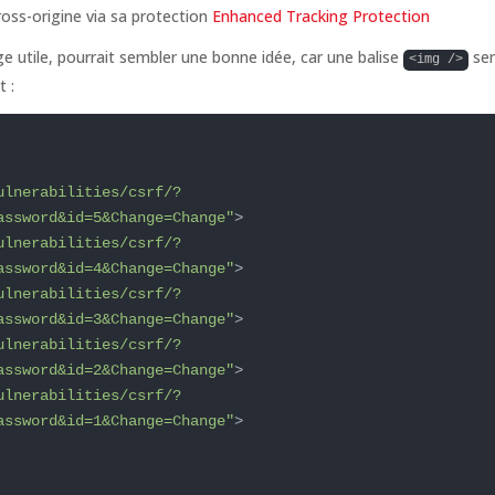
ross-origine via sa protection
Enhanced Tracking Protection
ge utile, pourrait sembler une bonne idée, car une balise
se
<img />
t :
ulnerabilities/csrf/?
assword&id=5&Change=Change"
>
ulnerabilities/csrf/?
assword&id=4&Change=Change"
>
ulnerabilities/csrf/?
assword&id=3&Change=Change"
>
ulnerabilities/csrf/?
assword&id=2&Change=Change"
>
ulnerabilities/csrf/?
assword&id=1&Change=Change"
>