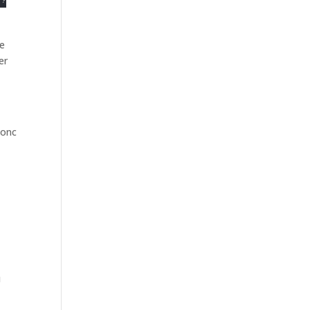
/?
ue
er
donc
u