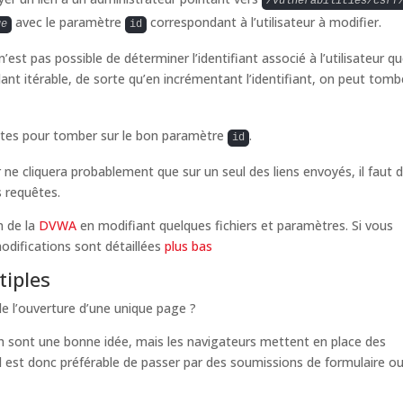
/vulnerabilities/csrf
avec le paramètre
correspondant à l’utilisateur à modifier.
ge
id
est pas possible de déterminer l’identifiant associé à l’utilisateur q
nt itérable, de sorte qu’en incrémentant l’identifiant, on peut tomb
quêtes pour tomber sur le bon paramètre
.
id
ne cliquera probablement que sur un seul des liens envoyés, il faut 
s requêtes.
n de la
DVWA
en modifiant quelques fichiers et paramètres. Si vous
difications sont détaillées
plus bas
tiples
e l’ouverture d’une unique page ?
ch sont une bonne idée, mais les navigateurs mettent en place des
il est donc préférable de passer par des soumissions de formulaire o