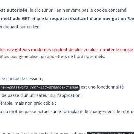
est autorisée
, le clic sur un lien n’enverra pas le cookie concerné
a méthode GET
et que la
requête résultant d’une navigation
Top
 cliquant sur un lien.
,
les navigateurs modernes tendent de plus en plus à traiter le cookie
fois pas généralisé, dû aux effets de bord potentiels.
 le cookie de session ;
est une fonctionnalité
_new=&password_conf=&id=&Change=Change
e passe d’un utilisateur sur l’application ;
itérable, mais non prédictible ;
ou du mot de passe actuel sur le formulaire de changement de mot d
er un lien à un administrateur pointant vers