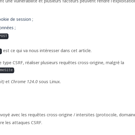
 une vulnérabilité et plusieurs facteurs peuvent rendre l’exploitatio
ookie de session ;
onnées ;
.
POST
est ce qui va nous intéresser dans cet article.
x
type CSRF, réaliser plusieurs requêtes cross-origine, malgré la
.
ameSite
it)
et
Chrome 124.0
sous Linux.
nvoyé avec les requêtes cross-origine / intersites (protocole, domain
tre les attaques CSRF.