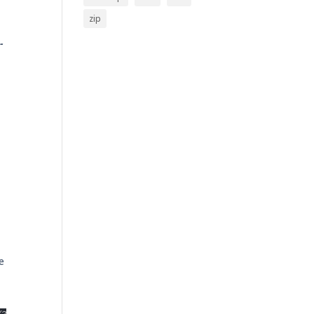
zip
-
e