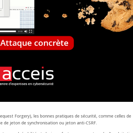
Request Forgery), les bonnes pratiques de sécurité, comme celles de
le de jeton de synchronisation ou jeton anti-CSRF.