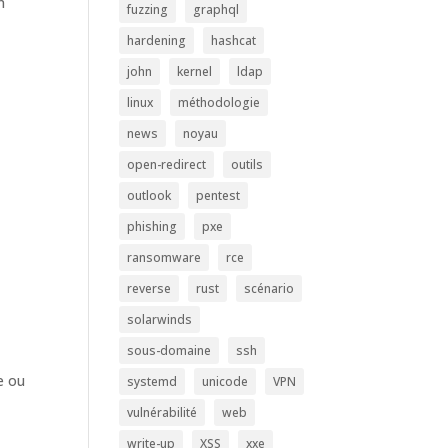
n
fuzzing
graphql
hardening
hashcat
john
kernel
ldap
linux
méthodologie
news
noyau
open-redirect
outils
outlook
pentest
phishing
pxe
ransomware
rce
reverse
rust
scénario
solarwinds
sous-domaine
ssh
e ou
systemd
unicode
VPN
vulnérabilité
web
write-up
XSS
xxe